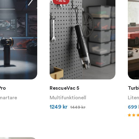
-14%
Pro
RescueVac 5
Turb
Smartare
Multifunktionell
Liten
1249
kr
699
1449
kr
Betygsa
4.07
av 5