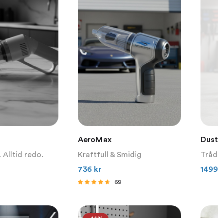
AeroMax
Dust
 Alltid redo.
Kraftfull & Smidig
Trådl
736
kr
149
69
Betygsatt
4.42
av 5