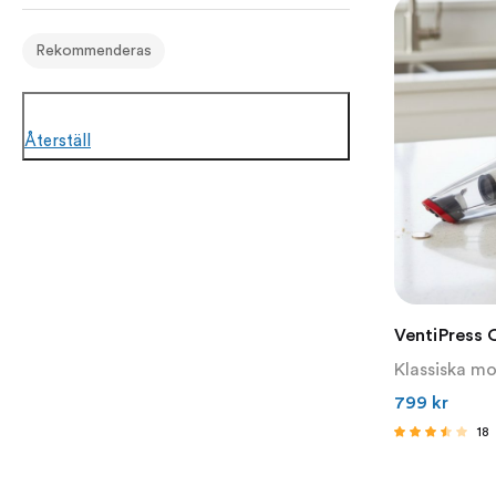
Rekommenderas
Återställ
VentiPress 
Klassiska mo
799
kr
18
Betygsatt
3.33
av 5