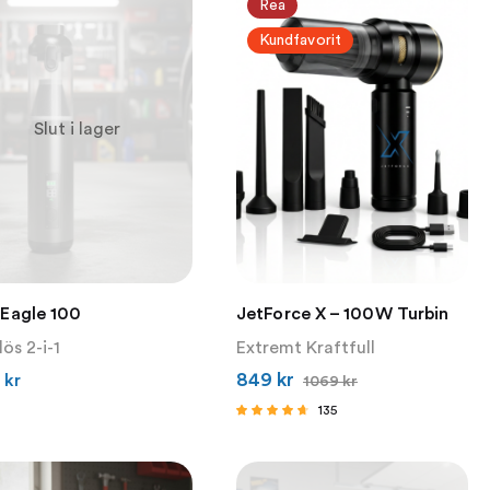
Rea
Kundfavorit
Slut i lager
Eagle 100
JetForce X – 100W Turbin
ös 2-i-1
Extremt Kraftfull
849
kr
9
kr
1069
kr
135
Betygsatt
4.41
av 5