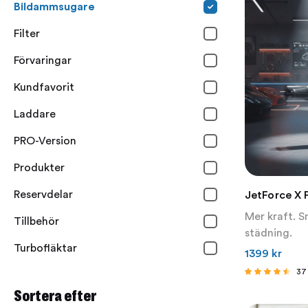
Bildammsugare
Filter
Förvaringar
Kundfavorit
Laddare
PRO-Version
Produkter
Reservdelar
JetForce X 
Mer kraft. 
Tillbehör
städning.
Turbofläktar
1399
kr
37
Betygsatt
Sortera efter
4.27
av 5