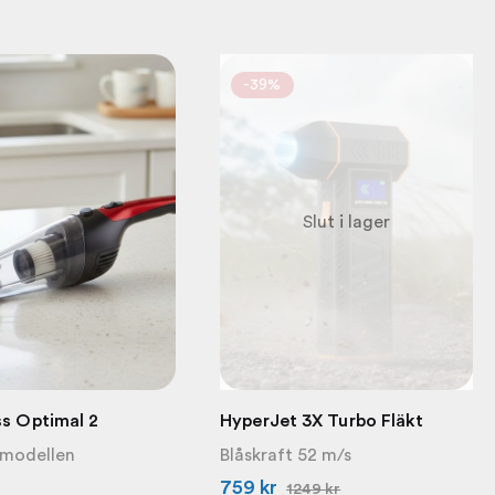
-39%
Slut i lager
ss Optimal 2
HyperJet 3X Turbo Fläkt
 modellen
Blåskraft 52 m/s
759
kr
1249
kr