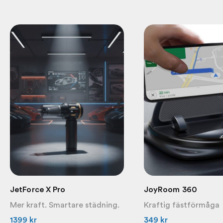
JetForce X Pro
JoyRoom 360
Mer kraft. Smartare städning.
Kraftig fästförmåga
1399
kr
349
kr