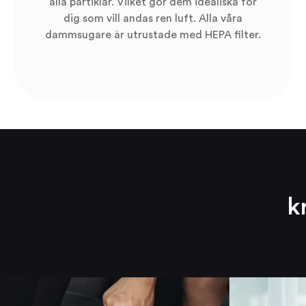
alla partiklar. Vilket gör dem idealiska för
dig som vill andas ren luft. Alla våra
dammsugare är utrustade med HEPA filter.
k