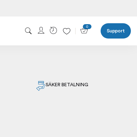
0
Support
SÄKER BETALNING