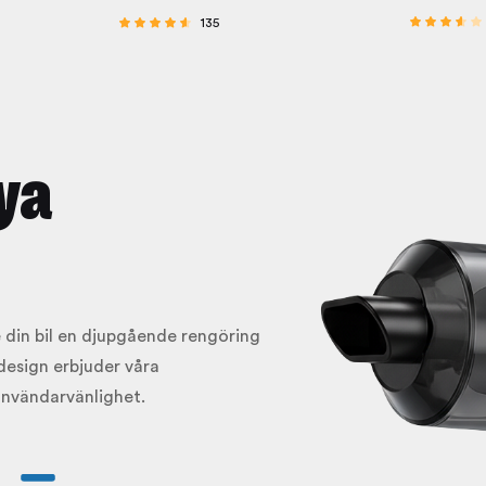
135
Betygsatt
Betygsatt
3.33
4.41
av 5
av 5
nya
 din bil en djupgående rengöring
design erbjuder våra
nvändarvänlighet.