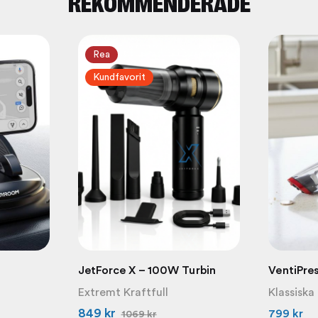
REKOMMENDERADE
Rea
Kundfavorit
JetForce X – 100W Turbin
VentiPre
Extremt Kraftfull
Klassiska
849
kr
799
kr
1069
kr