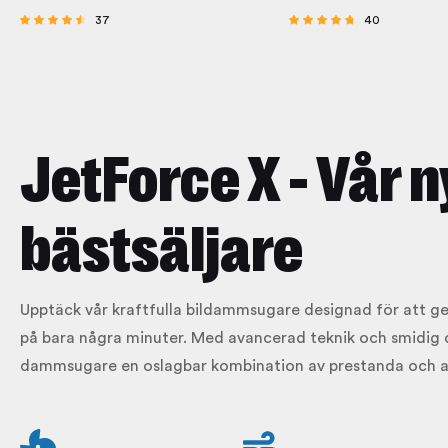
37
40
Betygsatt
Betygsatt
4.27
4.50
av 5
av 5
JetForce X - Vår 
bästsäljare
Upptäck vår kraftfulla bildammsugare designad för att ge
på bara några minuter. Med avancerad teknik och smidig 
dammsugare en oslagbar kombination av prestanda och a