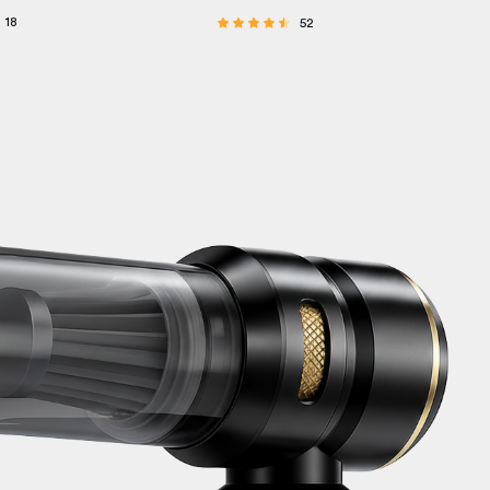
18
52
Betygsatt
4.27
av 5