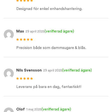
Betygsatt
5
av
5
Designad för enkel enhandshantering.
Max
(verifierad ägare)
29 april 2025
Betygsatt
5
av
5
Precision både som dammsugare & blås.
Nils Svensson
(verifierad ägare)
29 april 2025
Betygsatt
5
av
5
Leverans på bara en dag, fantastiskt!
Olof
(verifierad ägare)
1 maj 2025