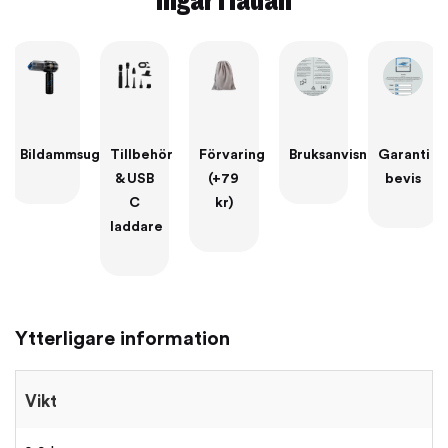
Bildammsugare
Tillbehör
Förvaring
Bruksanvisning
Garanti
& USB
(+79
bevis
C
kr)
laddare
Ytterligare information
Vikt