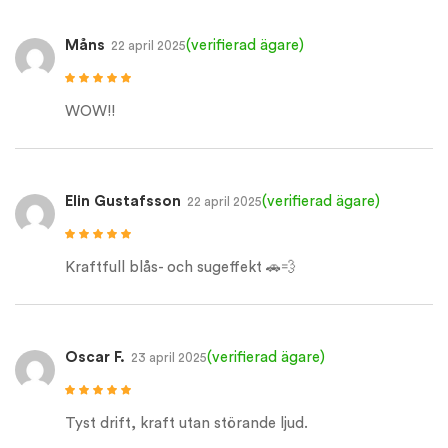
Måns
(verifierad ägare)
22 april 2025
Betygsatt
5
av
5
WOW!!
Elin Gustafsson
(verifierad ägare)
22 april 2025
Betygsatt
5
av
5
Kraftfull blås- och sugeffekt 🚗💨
Oscar F.
(verifierad ägare)
23 april 2025
Betygsatt
5
av
5
Tyst drift, kraft utan störande ljud.