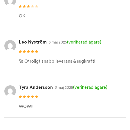
Betygsatt
3
av 5
OK
Leo Nyström
(verifierad ägare)
3 maj 2025
Betygsatt
5
av
5
🚀 Otroligt snabb leverans & sugkraft!
Tyra Andersson
(verifierad ägare)
3 maj 2025
Betygsatt
5
av
5
WOW!!