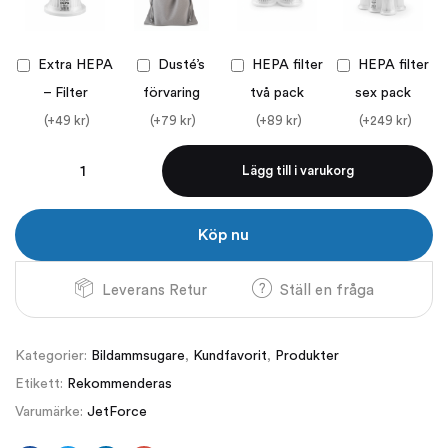
Extra HEPA
Dusté’s
HEPA filter
HEPA filter
– Filter
förvaring
två pack
sex pack
(+
49
kr
)
(+
79
kr
)
(+
89
kr
)
(+
249
kr
)
Lägg till i varukorg
Köp nu
Leverans Retur
Ställ en fråga
Kategorier:
Bildammsugare
,
Kundfavorit
,
Produkter
Etikett:
Rekommenderas
Varumärke:
JetForce