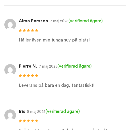
Alma Persson
(verifierad ägare)
7 maj 2025
Betygsatt
5
av
5
Håller även min tunga suv på plats!
Pierre N.
(verifierad ägare)
7 maj 2025
Betygsatt
5
av
5
Leverans på bara en dag, fantastiskt!
Iris
(verifierad ägare)
8 maj 2025
Betygsatt
5
av
5