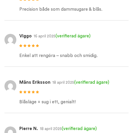
Betygsatt
5
av
5
Precision både som dammsugare & blås.
Viggo
(verifierad ägare)
16 april 2025
Betygsatt
5
av
5
Enkel att rengöra – snabb och smidig.
Måns Eriksson
(verifierad ägare)
18 april 2025
Betygsatt
5
av
5
Blåsläge + sug i ett, genialt!
Pierre N.
(verifierad ägare)
18 april 2025