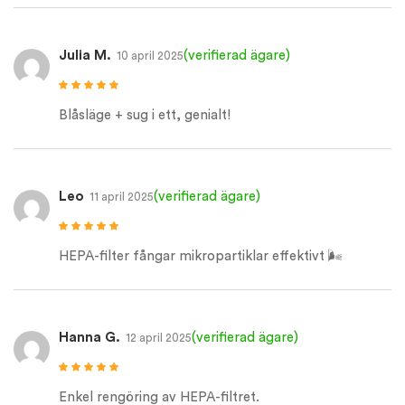
Julia M.
(verifierad ägare)
10 april 2025
Betygsatt
5
av
5
Blåsläge + sug i ett, genialt!
Leo
(verifierad ägare)
11 april 2025
Betygsatt
5
av
5
HEPA-filter fångar mikropartiklar effektivt 🌬️
Hanna G.
(verifierad ägare)
12 april 2025
Betygsatt
5
av
5
Enkel rengöring av HEPA-filtret.