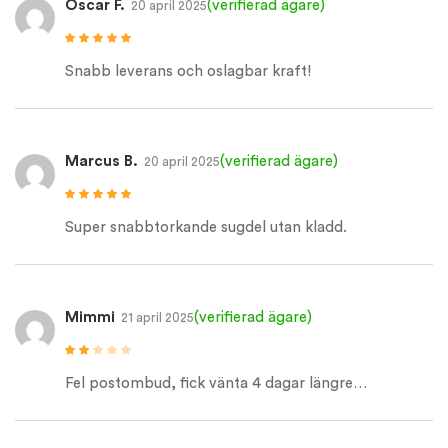
Oscar F.
(verifierad ägare)
20 april 2025
Betygsatt
5
av
5
Snabb leverans och oslagbar kraft!
Marcus B.
(verifierad ägare)
20 april 2025
Betygsatt
5
av
5
Super snabbtorkande sugdel utan kladd.
Mimmi
(verifierad ägare)
21 april 2025
Betygsatt
2
av
Fel postombud, fick vänta 4 dagar längre…
5