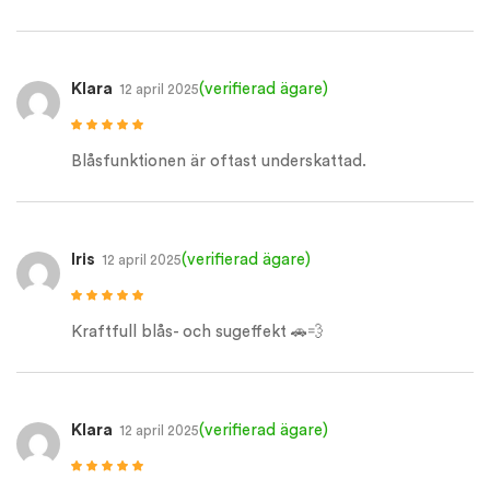
Klara
(verifierad ägare)
12 april 2025
Betygsatt
5
av
5
Blåsfunktionen är oftast underskattad.
Iris
(verifierad ägare)
12 april 2025
Betygsatt
5
av
5
Kraftfull blås- och sugeffekt 🚗💨
Klara
(verifierad ägare)
12 april 2025
Betygsatt
5
av