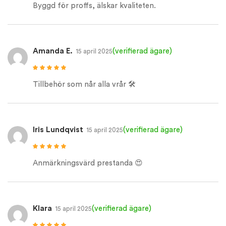
5
Byggd för proffs, älskar kvaliteten.
Amanda E.
(verifierad ägare)
15 april 2025
Betygsatt
5
av
5
Tillbehör som når alla vrår 🛠️
Iris Lundqvist
(verifierad ägare)
15 april 2025
Betygsatt
5
av
5
Anmärkningsvärd prestanda 😍
Klara
(verifierad ägare)
15 april 2025