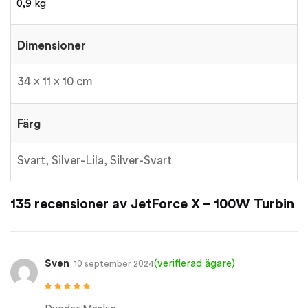
0,9 kg
Dimensioner
34 × 11 × 10 cm
Färg
Svart, Silver-Lila, Silver-Svart
135 recensioner av
JetForce X – 100W Turbin
Sven
(verifierad ägare)
10 september 2024
Betygsatt
5
av
5