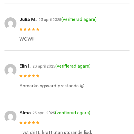
Julia M.
(verifierad ägare)
23 april 2025
Betygsatt
5
av
5
WOW!!
Elin I.
(verifierad ägare)
23 april 2025
Betygsatt
5
av
5
Anmärkningsvärd prestanda 😍
Alma
(verifierad ägare)
25 april 2025
Betygsatt
5
av
5
Tyst drift, kraft utan störande ljud.