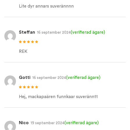
Betygsatt
4
av 5
Lite dyr annars suverännnn
Steffan
(verifierad ägare)
16 september 2024
Betygsatt
5
av
5
REK
Gotti
(verifierad ägare)
16 september 2024
Betygsatt
5
av
5
Hej, mackapaären funnkaar suveränntt
Nico
(verifierad ägare)
19 september 2024