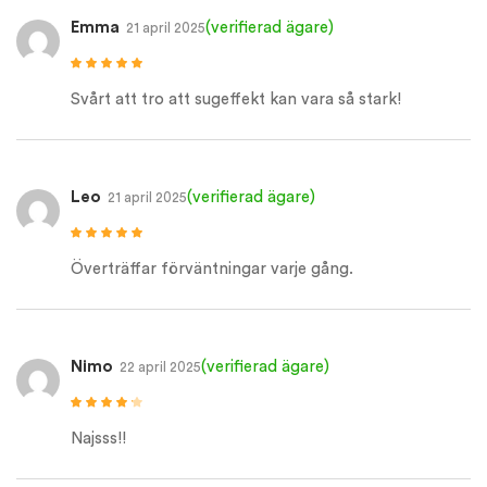
Emma
(verifierad ägare)
21 april 2025
Betygsatt
5
av
5
Svårt att tro att sugeffekt kan vara så stark!
Leo
(verifierad ägare)
21 april 2025
Betygsatt
5
av
5
Överträffar förväntningar varje gång.
Nimo
(verifierad ägare)
22 april 2025
Betygsatt
4
av 5
Najsss!!