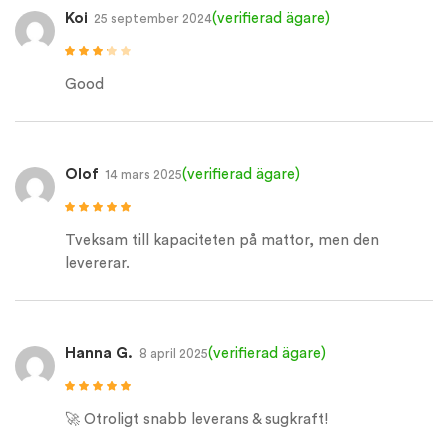
Koi
(verifierad ägare)
25 september 2024
Betygsatt
3
av 5
Good
Olof
(verifierad ägare)
14 mars 2025
Betygsatt
5
av
5
Tveksam till kapaciteten på mattor, men den
levererar.
Hanna G.
(verifierad ägare)
8 april 2025
Betygsatt
5
av
5
🚀 Otroligt snabb leverans & sugkraft!