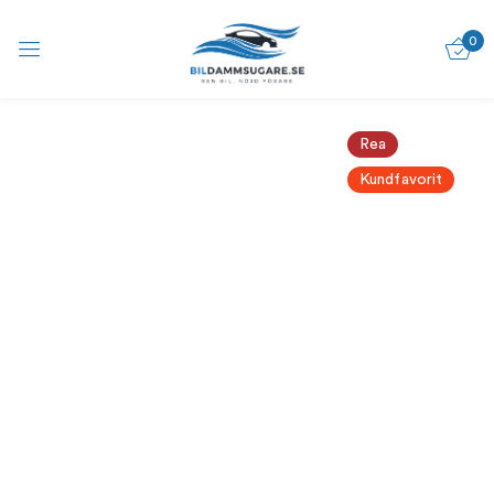
0
Logga in
Sign in with Google
Rea
Kundfavorit
Kom ihåg mig
Glömt lösenord?
Logga in
Skapa ett konto