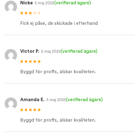
Nicke
(verifierad ägare)
5 maj 2025
Betygsatt
3
av 5
Fick ej påse, de skickade i efterhand
Victor P.
(verifierad ägare)
5 maj 2025
Betygsatt
5
av
5
Byggd för proffs, älskar kvaliteten.
Amanda E.
(verifierad ägare)
5 maj 2025
Betygsatt
5
av
5
Byggd för proffs, älskar kvaliteten.