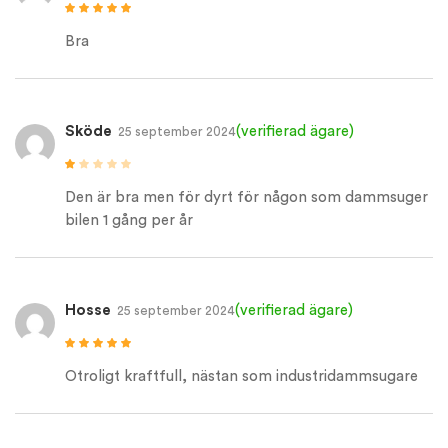
Betygsatt
5
av
5
Bra
Sköde
(verifierad ägare)
25 september 2024
Betygsatt
1
Den är bra men för dyrt för någon som dammsuger
av
5
bilen 1 gång per år
Hosse
(verifierad ägare)
25 september 2024
Betygsatt
5
av
5
Otroligt kraftfull, nästan som industridammsugare