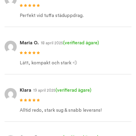
Betygsatt
5
av
5
Perfekt vid tuffa städuppdrag.
Maria O.
(verifierad ägare)
18 april 2025
Betygsatt
5
av
5
Lätt, kompakt och stark 💨
Klara
(verifierad ägare)
19 april 2025
Betygsatt
5
av
5
Alltid redo, stark sug & snabb leverans!