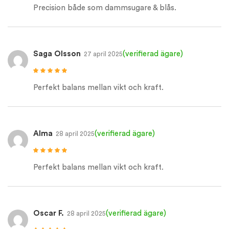
5
Precision både som dammsugare & blås.
Saga Olsson
(verifierad ägare)
27 april 2025
Betygsatt
5
av
5
Perfekt balans mellan vikt och kraft.
Alma
(verifierad ägare)
28 april 2025
Betygsatt
5
av
5
Perfekt balans mellan vikt och kraft.
Oscar F.
(verifierad ägare)
28 april 2025