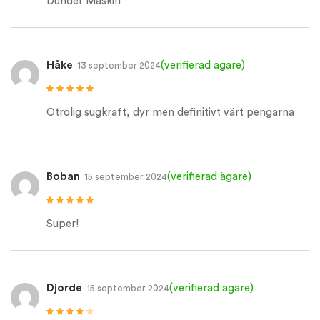
Dunder Maskin
Håke
(verifierad ägare)
13 september 2024
Betygsatt
5
av
5
Otrolig sugkraft, dyr men definitivt värt pengarna
Boban
(verifierad ägare)
15 september 2024
Betygsatt
5
av
5
Super!
Djorde
(verifierad ägare)
15 september 2024