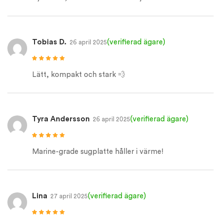
Tobias D.
(verifierad ägare)
26 april 2025
Betygsatt
5
av
5
Lätt, kompakt och stark 💨
Tyra Andersson
(verifierad ägare)
26 april 2025
Betygsatt
5
av
5
Marine-grade sugplatte håller i värme!
Lina
(verifierad ägare)
27 april 2025
Betygsatt
5
av