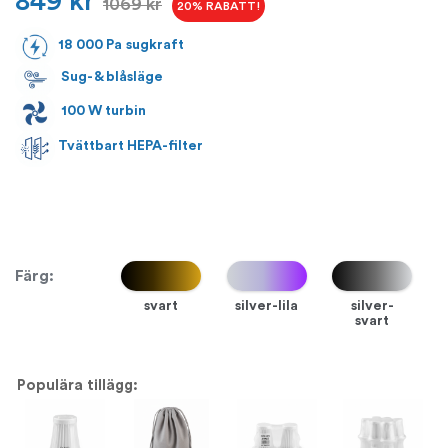
849
kr
1069
kr
18 000 Pa
sugkraft
Sug- & blåsläge
100 W turbin
Tvättbart HEPA-filter
[flip_countdown duration=”3d22h29m57s”]
svart
silver-lila
silver-
svart
Populära tillägg: