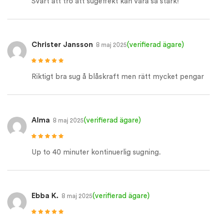
Svårt att tro att sugeffekt kan vara så stark!
Christer Jansson
(verifierad ägare)
8 maj 2025
Betygsatt
5
av
5
Riktigt bra sug å blåskraft men rätt mycket pengar
Alma
(verifierad ägare)
8 maj 2025
Betygsatt
5
av
5
Up to 40 minuter kontinuerlig sugning.
Ebba K.
(verifierad ägare)
8 maj 2025