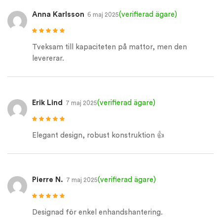
Anna Karlsson
(verifierad ägare)
6 maj 2025
Betygsatt
5
av
5
Tveksam till kapaciteten på mattor, men den
levererar.
Erik Lind
(verifierad ägare)
7 maj 2025
Betygsatt
5
av
5
Elegant design, robust konstruktion 👍
Pierre N.
(verifierad ägare)
7 maj 2025
Betygsatt
5
av
5
Designad för enkel enhandshantering.