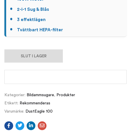
2-i-1 Sug & Blås
3 effektlägen
Tvättbart HEPA-filter
SLUT I LAGER
Kategorier:
Bildammsugare
,
Produkter
Etikett:
Rekommenderas
Varumärke:
DustEagle 100