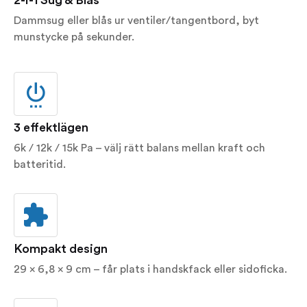
2-i-1 Sug & Blås
Dammsug eller blås ur ventiler/tangentbord, byt
munstycke på sekunder.
3 effektlägen
6k / 12k / 15k Pa – välj rätt balans mellan kraft och
batteritid.
Kompakt design
29 × 6,8 × 9 cm – får plats i handskfack eller sidoficka.