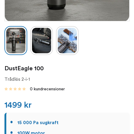
DustEagle 100
Trådlös 2-i-1
0
kundrecensioner
1499
kr
15 000 Pa sugkraft
100W motor