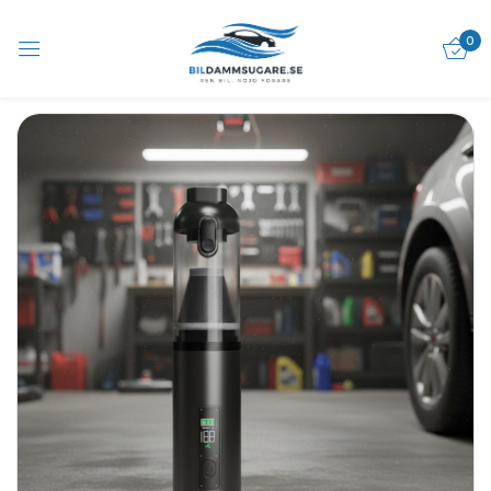
0
Logga in
Sign in with Google
Kom ihåg mig
Glömt lösenord?
Logga in
Skapa ett konto