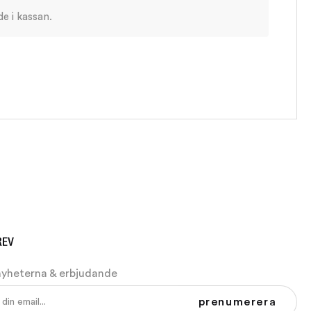
REV
nyheterna & erbjudande
prenumerera